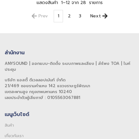
แสดงสินค้า
1–12 จาก 28
รายการ
Prev
1
2
3
Next
สำนักงาน
ANYSOUND | ออกแบบ-ติดตั้ง ระบบภาพและเสียง | ลำโพง TOA | ไมค์
ประชุม
บริษัท แอสตี้ ดีเวลลอปเม้นท์ จำกัด
21/469 ซอยรามคำแหง 142 แขวงราษฎร์พัฒนา
เขตสะพานสูง กรุงเทพมหานคร 10240
เลขประจำตัวผู้เสียภาษี : 0105563067881
เมนูเว็บไซต์
สินค้า
เกี่ยวกับเรา