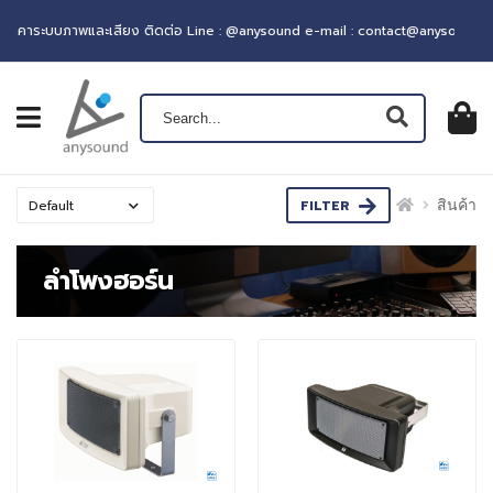
าระบบภาพและเสียง ติดต่อ Line : @anysound e-mail : contact@anysound.co
เปิดเมนู
ตะกร้าส
0
฿ 0.0
FILTER
สินค้า
ลำโพงฮอร์น