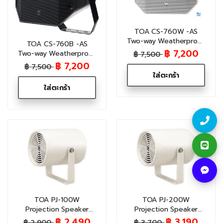
TOA CS-760W -AS
Two-way Weatherproof
TOA CS-760B -AS
Music Horn
฿ 7,200
Two-way Weatherproof
฿ 7,500
Speaker(60W)
Music Horn
฿ 7,200
฿ 7,500
Speaker(60W)
ใส่ตะกร้า
ใส่ตะกร้า
TOA PJ-100W
TOA PJ-200W
Projection Speaker
Projection Speaker
10W
20W
฿ 2,490
฿ 3,190
฿ 2,900
฿ 3,700