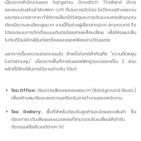
เนื่องจากสำนักงานของ Sangetsu Goodrich Thailand มีการ
ออกแบบในสไตล์ Modern Loft ที่เน้นการเปิดโล่ง โชว์โครงสร้างเพดาน
และท่อระบายอากาศ ทำให้การเลือกใช้วัสดุและการเดินระบบสายสัญญาณ
ต้องมีความละเอียดสูงมาก งานนี้ทีมช่างผู้เชี่ยวชาญจาก Anysound จึง
ได้ออกแบบการติดตั้งแบบเดินท่อร้อยสายเหล็กเปลือย เพื่อให้กลมกลืน
ไปกับดีไซน์สไตล์อินดัสเทรียลของออฟฟิศอย่างไร้รอยต่อ
นอกจากเรื่องความสวยงามแล้ว อีกหนึ่งโจทย์สำคัญคือ "ความยืดหยุ่น
ในการควบคุม" เนื่องจากพื้นที่ภายในออฟฟิศถูกแบ่งออกเป็น 2 ส่วน
หลักที่มีฟังก์ชันการใช้งานต่างกัน ได้แก่:
โซน Office:
ต้องการเสียงเพลงคลอเบาๆ (Background Music)
เพื่อสร้างสมาธิและลดความเครียดในการทำงานของพนักงาน
โซน Gallery:
พื้นที่สำหรับต้อนรับลูกค้าและจัดแสดงสินค้า ซึ่ง
ต้องการระดับเสียงและแนวเพลงที่สามารถปรับเปลี่ยนให้เข้ากับ
กิจกรรมหรืออีเวนต์ต่างๆ ได้