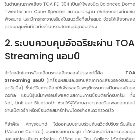
ในด้านคุณภาพเสียง TOA PE-304 เป็นลำโพงชนิด Balanced Dome
Tweeter และ Cone Speaker ขนาดมาตรฐาน ให้เสียงกลางที่คมชัด
ฟังสบาย และมีการกระจายเสียงในแนวตั้งที่สม่ำเสมอ ช่วยให้เสียงเพลง
ครอบคลุมพื้นที่ทั่วทั้งสำนักงานโดยไม่มีจุดอับเสียง
2. ระบบควบคุมอัจฉริยะผ่าน TOA
Streaming แอมป์
หัวใจหลักในการขับเคลื่อนระบบเสียงของโปรเจกต์นี้คือ
TOA
Streaming แอมป์
(เครื่องผสมและขยายสัญญาณเสียงรองรับระบบ
สตรีมมิ่ง) ซึ่งได้รับการเลือกใช้เพื่อรองรับพฤติกรรมการเปิดเพลงในยุค
ดิจิทัล แอมป์รุ่นนี้มาพร้อมไฟแสดงสถานะการเชื่อมต่อที่ครบครัน ทั้ง
Net, Link และ Bluetooth ช่วยให้ผู้ใช้งานสามารถสตรีมเพลงออนไลน์
ผ่านเน็ตเวิร์ก หรือเชื่อมต่อสมาร์ทโฟนได้อย่างสะดวกรวดเร็ว
ที่สำคัญ Anysound ได้ออกแบบระบบร่วมกับสวิตช์ปรับระดับเสียง
(Volume Control) บนผนังแยกตามจุด ทำให้เจ้าหน้าที่สามารถควบคุม
และแยกโซนเสียงระหว่างโซน Office และ โซน Gallery ได้อย่างอิสระ