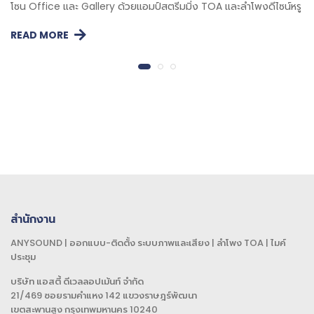
โซน Office และ Gallery ด้วยแอมป์สตรีมมิ่ง TOA และลำโพงดีไซน์หรู
READ MORE
สำนักงาน
ANYSOUND | ออกแบบ-ติดตั้ง ระบบภาพและเสียง | ลำโพง TOA | ไมค์
ประชุม
บริษัท แอสตี้ ดีเวลลอปเม้นท์ จำกัด
21/469 ซอยรามคำแหง 142 แขวงราษฎร์พัฒนา
เขตสะพานสูง กรุงเทพมหานคร 10240