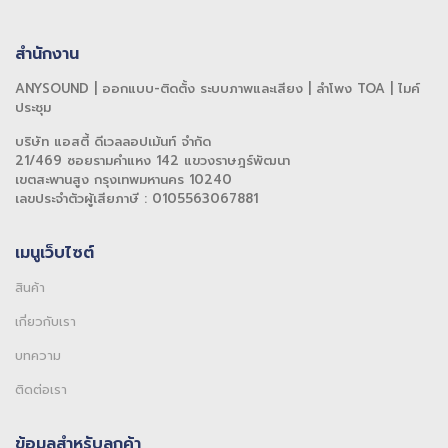
สำนักงาน
ANYSOUND | ออกแบบ-ติดตั้ง ระบบภาพและเสียง | ลำโพง TOA | ไมค์
ประชุม
บริษัท แอสตี้ ดีเวลลอปเม้นท์ จำกัด
21/469 ซอยรามคำแหง 142 แขวงราษฎร์พัฒนา
เขตสะพานสูง กรุงเทพมหานคร 10240
เลขประจำตัวผู้เสียภาษี : 0105563067881
เมนูเว็บไซต์
สินค้า
เกี่ยวกับเรา
บทความ
ติดต่อเรา
ข้อมูลสำหรับลูกค้า