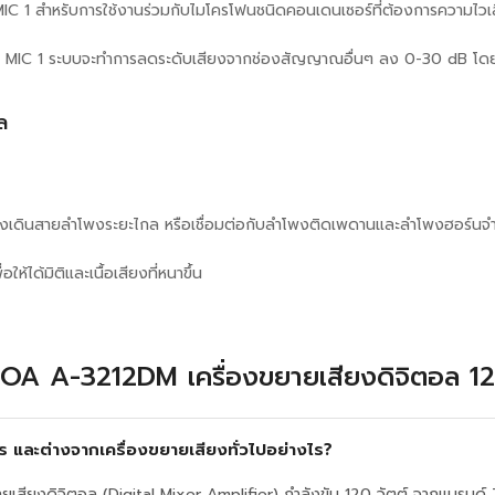
IC 1 สำหรับการใช้งานร่วมกับไมโครโฟนชนิดคอนเดนเซอร์ที่ต้องการความไวเ
น MIC 1 ระบบจะทำการลดระดับเสียงจากช่องสัญญาณอื่นๆ ลง 0-30 dB โดยอัตโ
ล
้องเดินสายลำโพงระยะไกล หรือเชื่อมต่อกับลำโพงติดเพดานและลำโพงฮอร
ห้ได้มิติและเนื้อเสียงที่หนาขึ้น
บ TOA A-3212DM เครื่องขยายเสียงดิจิตอล 
และต่างจากเครื่องขยายเสียงทั่วไปอย่างไร?
สียงดิจิตอล (Digital Mixer Amplifier) กำลังขับ 120 วัตต์ จากแบรนด์ 