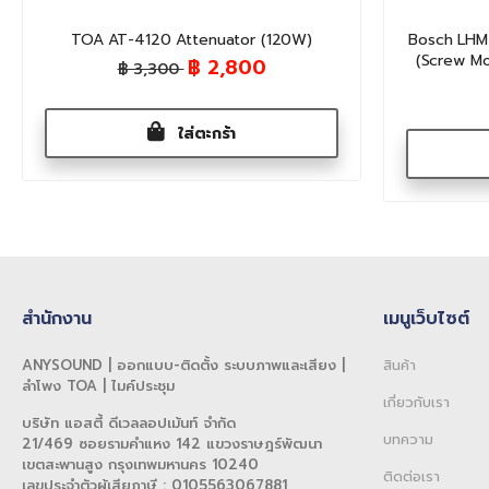
TOA AT-4120 Attenuator (120W)
Bosch LHM 
(Screw Mou
฿ 2,800
฿ 3,300
ใส่ตะกร้า
สำนักงาน
เมนูเว็บไซต์
ANYSOUND | ออกแบบ-ติดตั้ง ระบบภาพและเสียง |
สินค้า
ลำโพง TOA | ไมค์ประชุม
เกี่ยวกับเรา
บริษัท แอสตี้ ดีเวลลอปเม้นท์ จำกัด
บทความ
21/469 ซอยรามคำแหง 142 แขวงราษฎร์พัฒนา
เขตสะพานสูง กรุงเทพมหานคร 10240
ติดต่อเรา
เลขประจำตัวผู้เสียภาษี : 0105563067881