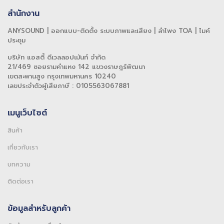
สำนักงาน
ANYSOUND | ออกแบบ-ติดตั้ง ระบบภาพและเสียง | ลำโพง TOA | ไมค์
ประชุม
บริษัท แอสตี้ ดีเวลลอปเม้นท์ จำกัด
21/469 ซอยรามคำแหง 142 แขวงราษฎร์พัฒนา
เขตสะพานสูง กรุงเทพมหานคร 10240
เลขประจำตัวผู้เสียภาษี : 0105563067881
เมนูเว็บไซต์
สินค้า
เกี่ยวกับเรา
บทความ
ติดต่อเรา
ข้อมูลสำหรับลูกค้า