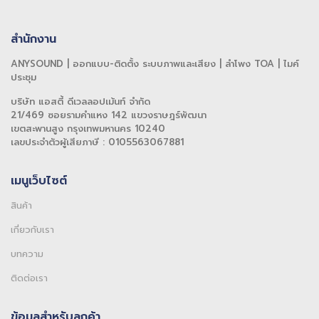
สำนักงาน
ANYSOUND | ออกแบบ-ติดตั้ง ระบบภาพและเสียง | ลำโพง TOA | ไมค์
ประชุม
บริษัท แอสตี้ ดีเวลลอปเม้นท์ จำกัด
21/469 ซอยรามคำแหง 142 แขวงราษฎร์พัฒนา
เขตสะพานสูง กรุงเทพมหานคร 10240
เลขประจำตัวผู้เสียภาษี : 0105563067881
เมนูเว็บไซต์
สินค้า
เกี่ยวกับเรา
บทความ
ติดต่อเรา
ข้อมูลสำหรับลูกค้า