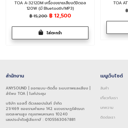
TOA A-3212DM เครื่องขยายเสียงดิจิตอล
TOA AT
120W (มี Bluetooth/MP3)
฿
฿ 12,500
฿ 15,200
ใส่ตะกร้า
สำนักงาน
เมนูเว็บไซต์
ANYSOUND | ออกแบบ-ติดตั้ง ระบบภาพและเสียง |
สินค้า
ลำโพง TOA | ไมค์ประชุม
เกี่ยวกับเรา
บริษัท แอสตี้ ดีเวลลอปเม้นท์ จำกัด
บทความ
21/469 ซอยรามคำแหง 142 แขวงราษฎร์พัฒนา
เขตสะพานสูง กรุงเทพมหานคร 10240
ติดต่อเรา
เลขประจำตัวผู้เสียภาษี : 0105563067881