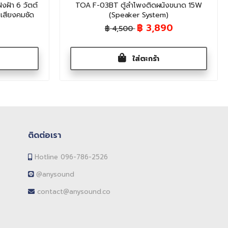
ฝ้า 6 วัตต์
TOA F-03BT ตู้ลำโพงติดผนังขนาด 15W
 เสียงคมชัด
(Speaker System)
฿ 3,890
฿ 4,500
ใส่ตะกร้า
ติดต่อเรา
Hotline 096-786-2526
@anysound
contact@anysound.co