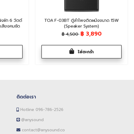
ฝ้า 6 วัตต์
TOA F-03BT ตู้ลำโพงติดผนังขนาด 15W
 เสียงคมชัด
(Speaker System)
฿ 3,890
฿ 4,500
ใส่ตะกร้า
ติดต่อเรา
Hotline 096-786-2526
@anysound
contact@anysound.co