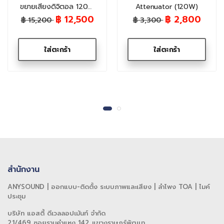
ขยายเสียงดิจิตอล 120W
Attenuator (120W)
(มี Bluetooth/MP3)
฿ 12,500
฿ 2,800
฿ 15,200
฿ 3,300
ใส่ตะกร้า
ใส่ตะกร้า
สำนักงาน
ANYSOUND | ออกแบบ-ติดตั้ง ระบบภาพและเสียง | ลำโพง TOA | ไมค์
ประชุม
บริษัท แอสตี้ ดีเวลลอปเม้นท์ จำกัด
21/469 ซอยรามคำแหง 142 แขวงราษฎร์พัฒนา