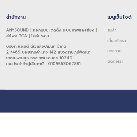
สำนักงาน
เมนูเว็บไซต์
ANYSOUND | ออกแบบ-ติดตั้ง ระบบภาพและเสียง |
สินค้า
ลำโพง TOA | ไมค์ประชุม
เกี่ยวกับเรา
บริษัท แอสตี้ ดีเวลลอปเม้นท์ จำกัด
บทความ
21/469 ซอยรามคำแหง 142 แขวงราษฎร์พัฒนา
เขตสะพานสูง กรุงเทพมหานคร 10240
ติดต่อเรา
เลขประจำตัวผู้เสียภาษี : 0105563067881