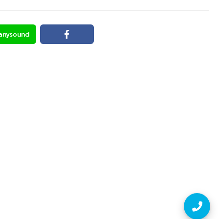
anysound
Line
Facebook