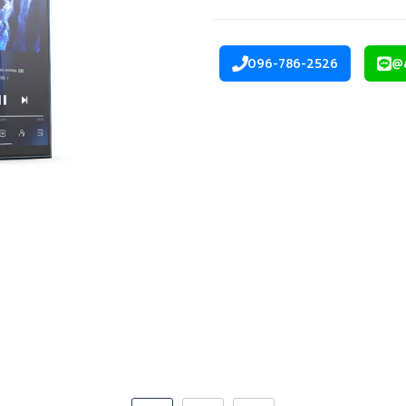
096-786-2526
@
โทรศัพท์