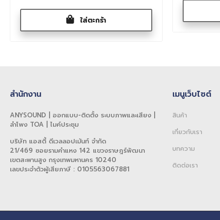
ใส่ตะกร้า
สำนักงาน
เมนูเว็บไซต์
ANYSOUND | ออกแบบ-ติดตั้ง ระบบภาพและเสียง |
สินค้า
ลำโพง TOA | ไมค์ประชุม
เกี่ยวกับเรา
บริษัท แอสตี้ ดีเวลลอปเม้นท์ จำกัด
บทความ
21/469 ซอยรามคำแหง 142 แขวงราษฎร์พัฒนา
เขตสะพานสูง กรุงเทพมหานคร 10240
ติดต่อเรา
เลขประจำตัวผู้เสียภาษี : 0105563067881