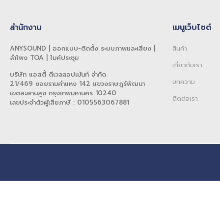
สำนักงาน
เมนูเว็บไซต์
ANYSOUND | ออกแบบ-ติดตั้ง ระบบภาพและเสียง |
สินค้า
ลำโพง TOA | ไมค์ประชุม
เกี่ยวกับเรา
บริษัท แอสตี้ ดีเวลลอปเม้นท์ จำกัด
บทความ
21/469 ซอยรามคำแหง 142 แขวงราษฎร์พัฒนา
เขตสะพานสูง กรุงเทพมหานคร 10240
ติดต่อเรา
เลขประจำตัวผู้เสียภาษี : 0105563067881