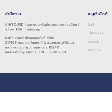
สำนักงาน
เมนูเว็บไซต์
ANYSOUND | ออกแบบ-ติดตั้ง ระบบภาพและเสียง |
สินค้า
ลำโพง TOA | ไมค์ประชุม
เกี่ยวกับเรา
บริษัท แอสตี้ ดีเวลลอปเม้นท์ จำกัด
บทความ
21/469 ซอยรามคำแหง 142 แขวงราษฎร์พัฒนา
เขตสะพานสูง กรุงเทพมหานคร 10240
ติดต่อเรา
เลขประจำตัวผู้เสียภาษี : 0105563067881