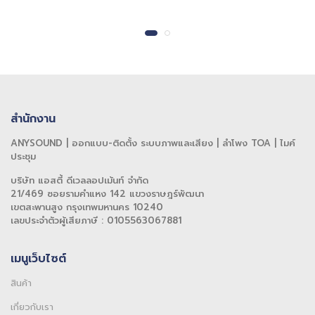
สำนักงาน
ANYSOUND | ออกแบบ-ติดตั้ง ระบบภาพและเสียง | ลำโพง TOA | ไมค์
ประชุม
บริษัท แอสตี้ ดีเวลลอปเม้นท์ จำกัด
21/469 ซอยรามคำแหง 142 แขวงราษฎร์พัฒนา
เขตสะพานสูง กรุงเทพมหานคร 10240
เลขประจำตัวผู้เสียภาษี : 0105563067881
เมนูเว็บไซต์
สินค้า
เกี่ยวกับเรา