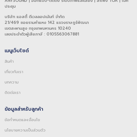
ANYSOUND | ออกแบบ-ติดตั้ง ระบบภาพและเสียง | ลำโพง TOA | ไมค์
ประชุม
บริษัท แอสตี้ ดีเวลลอปเม้นท์ จำกัด
21/469 ซอยรามคำแหง 142 แขวงราษฎร์พัฒนา
เขตสะพานสูง กรุงเทพมหานคร 10240
เลขประจำตัวผู้เสียภาษี : 0105563067881
เมนูเว็บไซต์
สินค้า
เกี่ยวกับเรา
บทความ
ติดต่อเรา
ข้อมูลสำหรับลูกค้า
ข้อกำหนดและเงื่อนไข
นโยบายความเป็นส่วนตัว