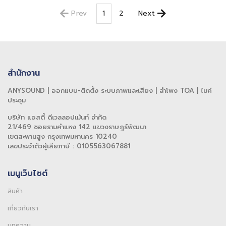
Prev
1
2
Next
สำนักงาน
ANYSOUND | ออกแบบ-ติดตั้ง ระบบภาพและเสียง | ลำโพง TOA | ไมค์
ประชุม
บริษัท แอสตี้ ดีเวลลอปเม้นท์ จำกัด
21/469 ซอยรามคำแหง 142 แขวงราษฎร์พัฒนา
เขตสะพานสูง กรุงเทพมหานคร 10240
เลขประจำตัวผู้เสียภาษี : 0105563067881
เมนูเว็บไซต์
สินค้า
เกี่ยวกับเรา
บทความ