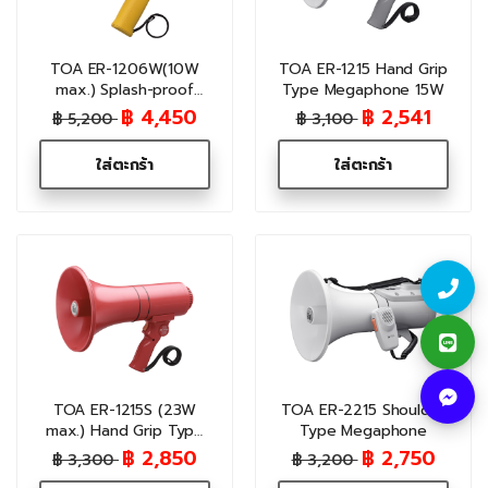
TOA ER-1206W(10W
TOA ER-1215 Hand Grip
max.) Splash-proof
Type Megaphone 15W
Hand Grip Type
฿ 4,450
฿ 2,541
฿ 5,200
฿ 3,100
Megaphone with
Whistle
ใส่ตะกร้า
ใส่ตะกร้า
TOA ER-1215S (23W
TOA ER-2215 Shoulder
max.) Hand Grip Type
Type Megaphone
Megaphone with Siren
฿ 2,850
฿ 2,750
฿ 3,300
฿ 3,200